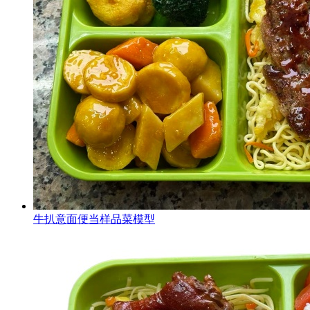
牛扒意面便当样品菜模型