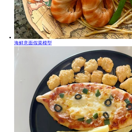
海鲜意面假菜模型