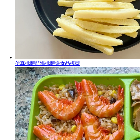
仿真批萨航海批萨饼食品模型