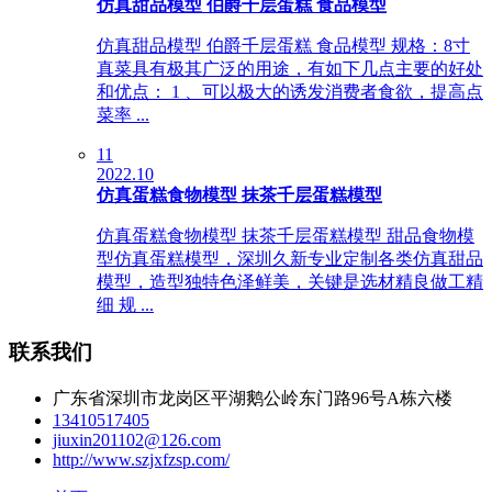
仿真甜品模型 伯爵千层蛋糕 食品模型
仿真甜品模型 伯爵千层蛋糕 食品模型 规格：8寸
真菜具有极其广泛的用途，有如下几点主要的好处
和优点： 1 、可以极大的诱发消费者食欲，提高点
菜率 ...
11
2022.10
仿真蛋糕食物模型 抹茶千层蛋糕模型
仿真蛋糕食物模型 抹茶千层蛋糕模型 甜品食物模
型仿真蛋糕模型，深圳久新专业定制各类仿真甜品
模型，造型独特色泽鲜美，关键是选材精良做工精
细 规 ...
联系我们
广东省深圳市龙岗区平湖鹅公岭东门路96号A栋六楼
13410517405
jiuxin201102@126.com
http://www.szjxfzsp.com/