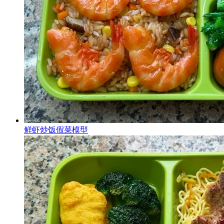
鲜虾炒饭假菜模型