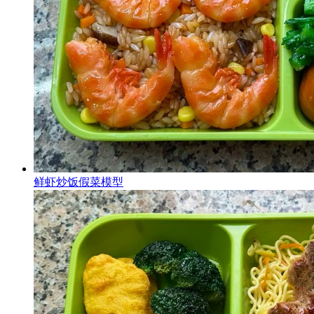
鲜虾炒饭假菜模型