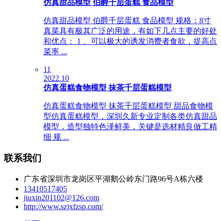
仿真甜品模型 伯爵千层蛋糕 食品模型
仿真甜品模型 伯爵千层蛋糕 食品模型 规格：8寸
真菜具有极其广泛的用途，有如下几点主要的好处
和优点： 1 、可以极大的诱发消费者食欲，提高点
菜率 ...
11
2022.10
仿真蛋糕食物模型 抹茶千层蛋糕模型
仿真蛋糕食物模型 抹茶千层蛋糕模型 甜品食物模
型仿真蛋糕模型，深圳久新专业定制各类仿真甜品
模型，造型独特色泽鲜美，关键是选材精良做工精
细 规 ...
联系我们
广东省深圳市龙岗区平湖鹅公岭东门路96号A栋六楼
13410517405
jiuxin201102@126.com
http://www.szjxfzsp.com/