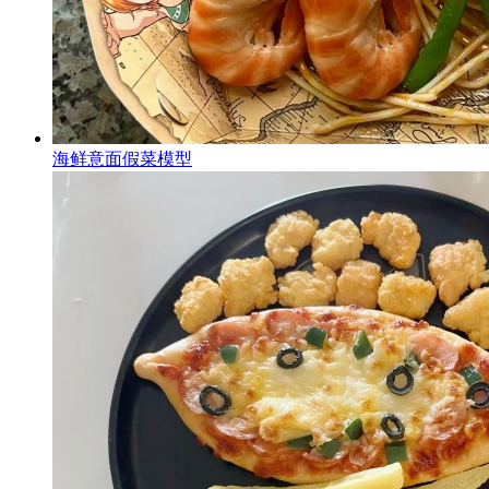
海鲜意面假菜模型