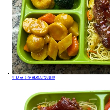
牛扒意面便当样品菜模型