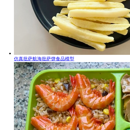
仿真批萨航海批萨饼食品模型