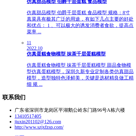
仿真甜品模型 伯爵千层蛋糕 食品模型
仿真甜品模型 伯爵千层蛋糕 食品模型 规格：8寸
真菜具有极其广泛的用途，有如下几点主要的好处
和优点： 1 、可以极大的诱发消费者食欲，提高点
菜率 ...
11
2022.10
仿真蛋糕食物模型 抹茶千层蛋糕模型
仿真蛋糕食物模型 抹茶千层蛋糕模型 甜品食物模
型仿真蛋糕模型，深圳久新专业定制各类仿真甜品
模型，造型独特色泽鲜美，关键是选材精良做工精
细 规 ...
联系我们
广东省深圳市龙岗区平湖鹅公岭东门路96号A栋六楼
13410517405
jiuxin201102@126.com
http://www.szjxfzsp.com/