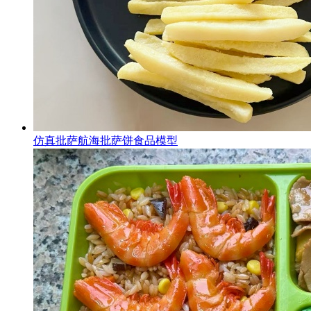
仿真批萨航海批萨饼食品模型