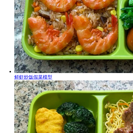
鲜虾炒饭假菜模型