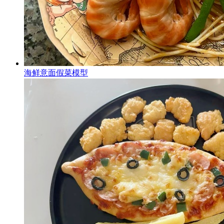
海鲜意面假菜模型