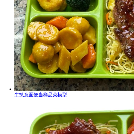
牛扒意面便当样品菜模型